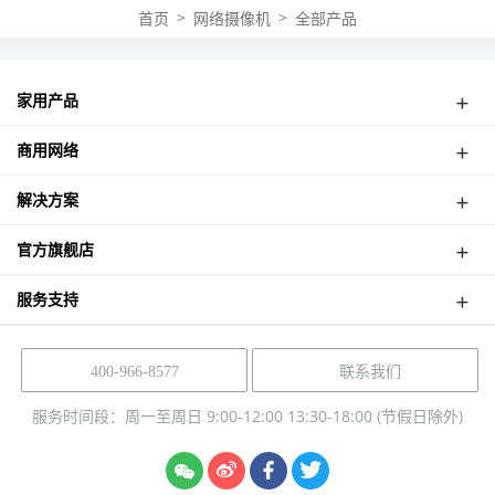
>
>
首页
网络摄像机
全部产品
家用产品
弱电箱路由
商用网络
4G路由器
无线CPE
网络摄像机
解决方案
面板式AP
酒店无线覆盖案例
吸顶式AP
官方旗舰店
高速公路无线监控
室外式基站
津朗信天猫店
塔吊无线监控案例
服务支持
智能网关
津朗信京东店
电梯无线监控案例
智能流控路由
云管理平台
如何购买？
乡镇无线监控案例
POE交换机
热门问题
联系我们
400-966-8577
工业大楼无线监控
太阳能供电
产品保修
更多解决方案
服务时间段：周一至周日 9:00-12:00 13:30-18:00 (节假日除外)
软件下载
案例中心
退市声明