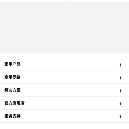
家用产品
弱电箱路由
商用网络
4G路由器
无线CPE
网络摄像机
解决方案
面板式AP
酒店无线覆盖案例
吸顶式AP
官方旗舰店
高速公路无线监控
室外式基站
津朗信天猫店
塔吊无线监控案例
服务支持
智能网关
津朗信京东店
电梯无线监控案例
智能流控路由
云管理平台
如何购买？
乡镇无线监控案例