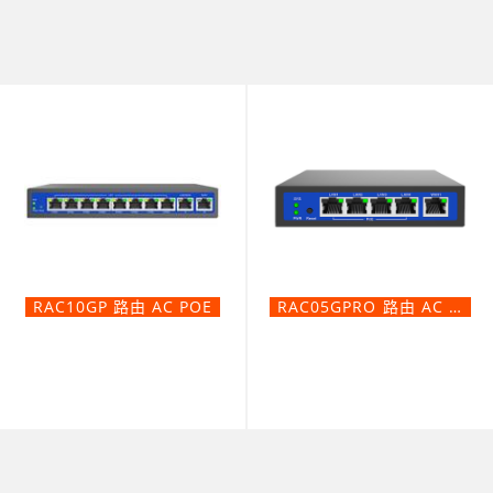
RAC10GP 路由 AC POE
RAC05GPRO 路由 AC POE