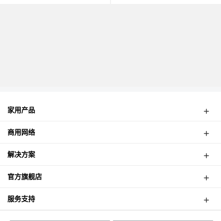
家用产品
弱电箱路由
商用网络
4G路由器
无线CPE
网络摄像机
解决方案
面板式AP
酒店无线覆盖案例
吸顶式AP
官方旗舰店
高速公路无线监控
室外式基站
津朗信天猫店
塔吊无线监控案例
服务支持
智能网关
津朗信京东店
电梯无线监控案例
智能流控路由
云管理平台
如何购买？
乡镇无线监控案例