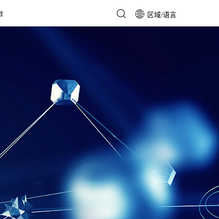
台
区域/语言