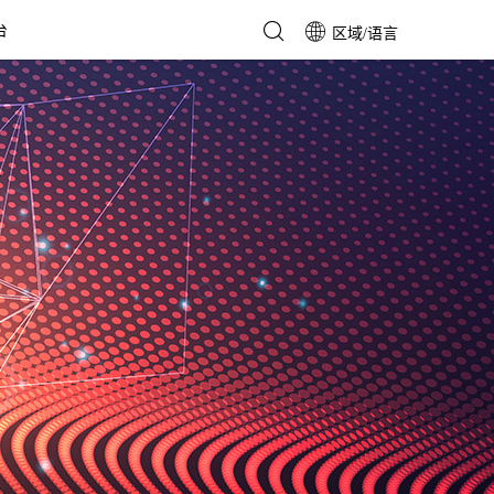
台
区域/语言