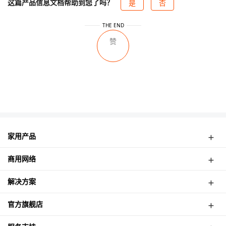
这篇产品信息文档帮助到您了吗？
是
否
THE END
赞
提交反馈
家用产品
弱电箱路由
商用网络
4G路由器
无线CPE
网络摄像机
解决方案
面板式AP
酒店无线覆盖案例
吸顶式AP
官方旗舰店
高速公路无线监控
室外式基站
津朗信天猫店
塔吊无线监控案例