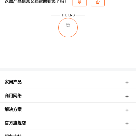
这篇产品信息文档帮助到您了吗？
是
否
THE END
赞
提交反馈
家用产品
弱电箱路由
商用网络
4G路由器
无线CPE
网络摄像机
解决方案
面板式AP
酒店无线覆盖案例
吸顶式AP
官方旗舰店
高速公路无线监控
室外式基站
津朗信天猫店
塔吊无线监控案例